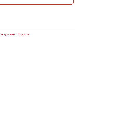
ся домены
·
Прокси