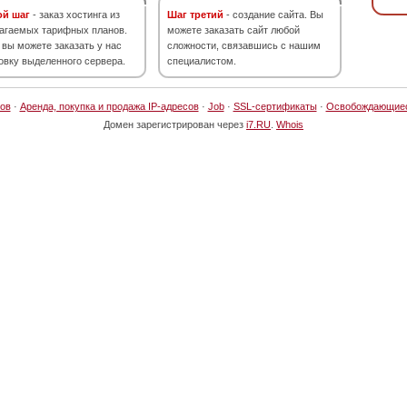
ой шаг
- заказ хостинга из
Шаг третий
- создание сайта. Вы
агаемых тарифных планов.
можете заказать сайт любой
 вы можете заказать у нас
сложности, связавшись с нашим
овку выделенного сервера.
специалистом.
ов
·
Аренда, покупка и продажа IP-адресов
·
Job
·
SSL-сертификаты
·
Освобождающие
Домен зарегистрирован через
i7.RU
.
Whois