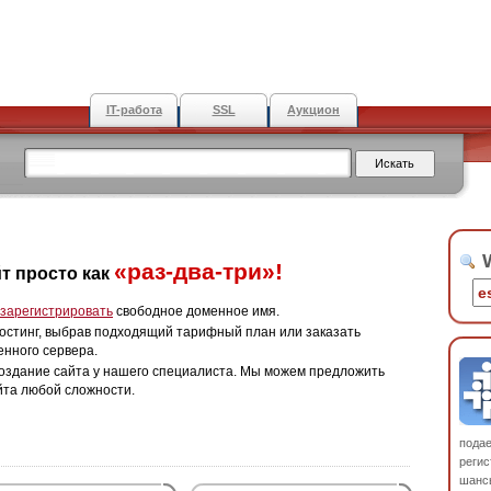
IT-работа
SSL
Аукцион
W
«раз-два-три»!
т просто как
зарегистрировать
свободное доменное имя.
остинг, выбрав подходящий тарифный план или заказать
енного сервера.
оздание сайта у нашего специалиста. Мы можем предложить
йта любой сложности.
пода
регис
шанс